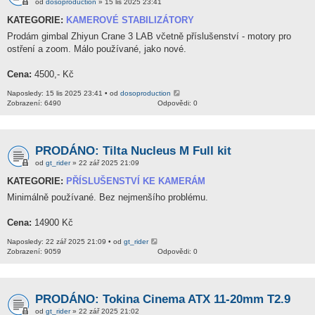
od
dosoproduction
» 15 lis 2025 23:41
KATEGORIE:
KAMEROVÉ STABILIZÁTORY
Prodám gimbal Zhiyun Crane 3 LAB včetně příslušenství - motory pro
ostření a zoom. Málo používané, jako nové.
Cena:
4500,- Kč
Naposledy: 15 lis 2025 23:41 • od
dosoproduction
Zobrazení: 6490
Odpovědi: 0
PRODÁNO: Tilta Nucleus M Full kit
od
gt_rider
» 22 zář 2025 21:09
KATEGORIE:
PŘÍSLUŠENSTVÍ KE KAMERÁM
Minimálně používané. Bez nejmenšího problému.
Cena:
14900 Kč
Naposledy: 22 zář 2025 21:09 • od
gt_rider
Zobrazení: 9059
Odpovědi: 0
PRODÁNO: Tokina Cinema ATX 11-20mm T2.9
od
gt_rider
» 22 zář 2025 21:02