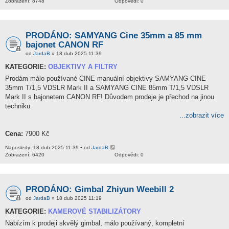
Zobrazení: 8748
Odpovědi: 0
PRODÁNO: SAMYANG Cine 35mm a 85 mm
bajonet CANON RF
od
JardaB
» 18 dub 2025 11:39
KATEGORIE:
OBJEKTIVY A FILTRY
Prodám málo používané CINE manuální objektivy SAMYANG CINE
35mm T/1,5 VDSLR Mark II a SAMYANG CINE 85mm T/1,5 VDSLR
Mark II s bajonetem CANON RF! Důvodem prodeje je přechod na jinou
techniku.
...zobrazit více
Cena:
7900 Kč
Naposledy: 18 dub 2025 11:39 • od
JardaB
Zobrazení: 6420
Odpovědi: 0
PRODÁNO: Gimbal Zhiyun Weebill 2
od
JardaB
» 18 dub 2025 11:19
KATEGORIE:
KAMEROVÉ STABILIZÁTORY
Nabízím k prodeji skvělý gimbal, málo používaný, kompletní