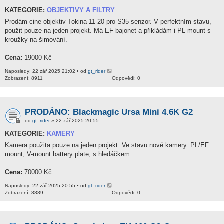
KATEGORIE:
OBJEKTIVY A FILTRY
Prodám cine objektiv Tokina 11-20 pro S35 senzor. V perfektním stavu,
použit pouze na jeden projekt. Má EF bajonet a přikládám i PL mount s
kroužky na šimování.
Cena:
19000 Kč
Naposledy: 22 zář 2025 21:02 • od
gt_rider
Zobrazení: 8911
Odpovědi: 0
PRODÁNO: Blackmagic Ursa Mini 4.6K G2
od
gt_rider
» 22 zář 2025 20:55
KATEGORIE:
KAMERY
Kamera použita pouze na jeden projekt. Ve stavu nové kamery. PL/EF
mount, V-mount battery plate, s hledáčkem.
Cena:
70000 Kč
Naposledy: 22 zář 2025 20:55 • od
gt_rider
Zobrazení: 8889
Odpovědi: 0