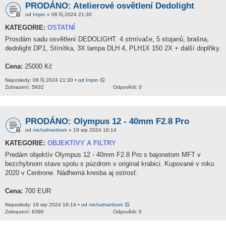
PRODÁNO: Atelierové osvětlení Dedolight
od
Impin
» 08 říj 2024 21:30
KATEGORIE:
OSTATNÍ
Prosdám sadu osvětlení DEDOLIGHT. 4 stmívače, 5 stojanů, brašna,
dedolight DP1, Stínítka, 3X lampa DLH 4, PLH1X 150 2X + další doplňky.
Cena:
25000 Kč
Naposledy: 08 říj 2024 21:30 • od
Impin
Zobrazení: 5932
Odpovědi: 0
PRODÁNO: Olympus 12 - 40mm F2.8 Pro
od
michalmartinek
» 19 srp 2024 16:14
KATEGORIE:
OBJEKTIVY A FILTRY
Predám objektív Olympus 12 - 40mm F2.8 Pro s bajonetom MFT v
bezchybnom stave spolu s púzdrom v original krabici. Kupované v roku
2020 v Centrone. Nádherná kresba aj ostrosť.
Cena:
700 EUR
Naposledy: 19 srp 2024 16:14 • od
michalmartinek
Zobrazení: 6396
Odpovědi: 0