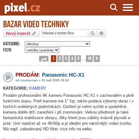
Bazar video techniky
Server o natáčení a zpracování videa
Hledat
Pokročilé hledání
Nový inzerát
Kategorie:
Filtr:
1
2
3
4
5
10
Stránka
1
z
10
Další
…
PRODÁM:
Panasonic HC-X1
od
country-man
» 31 kvě 2026 19:18
KATEGORIE:
KAMERY
Prodám profesionální 4K kameru Panasonic HC-X1 v zachovalém a plně
funkčním stavu. Profi kamera má 1" čip, takže podává výborný obraz i v
horších světelných podmínkách. Ostření je velmi rychlé a spolehlivé,
kamera dobře drží zaostření i při zoomování. Velkou předností je také
fantastická stabilizace obrazu, díky které jsou záběry krásně plynulé a
jisté. Umí natáčet až ve 4K/60p a je ideální pro náročnější video tvorbu.
Má např. zabudovaný ND filter, více info na webu.