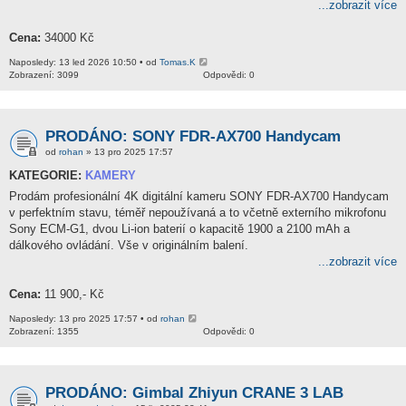
...zobrazit více
Cena:
34000 Kč
Naposledy: 13 led 2026 10:50 • od
Tomas.K
Zobrazení: 3099
Odpovědi: 0
PRODÁNO: SONY FDR-AX700 Handycam
od
rohan
» 13 pro 2025 17:57
KATEGORIE:
KAMERY
Prodám profesionální 4K digitální kameru SONY FDR-AX700 Handycam
v perfektním stavu, téměř nepoužívaná a to včetně externího mikrofonu
Sony ECM-G1, dvou Li-ion baterií o kapacitě 1900 a 2100 mAh a
dálkového ovládání. Vše v originálním balení.
...zobrazit více
Cena:
11 900,- Kč
Naposledy: 13 pro 2025 17:57 • od
rohan
Zobrazení: 1355
Odpovědi: 0
PRODÁNO: Gimbal Zhiyun CRANE 3 LAB