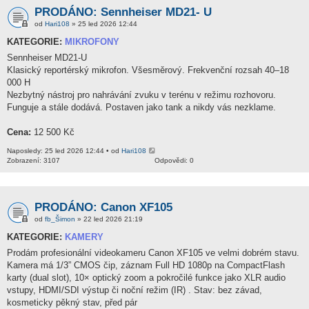
PRODÁNO: Sennheiser MD21- U
od
Hari108
» 25 led 2026 12:44
KATEGORIE:
MIKROFONY
Sennheiser MD21-U
Klasický reportérský mikrofon. Všesměrový. Frekvenční rozsah 40–18
000 H
Nezbytný nástroj pro nahrávání zvuku v terénu v režimu rozhovoru.
Funguje a stále dodává. Postaven jako tank a nikdy vás nezklame.
Cena:
12 500 Kč
Naposledy: 25 led 2026 12:44 • od
Hari108
Zobrazení: 3107
Odpovědi: 0
PRODÁNO: Canon XF105
od
fb_Šimon
» 22 led 2026 21:19
KATEGORIE:
KAMERY
Prodám profesionální videokameru Canon XF105 ve velmi dobrém stavu.
Kamera má 1/3” CMOS čip, záznam Full HD 1080p na CompactFlash
karty (dual slot), 10× optický zoom a pokročilé funkce jako XLR audio
vstupy, HDMI/SDI výstup či noční režim (IR) . Stav: bez závad,
kosmeticky pěkný stav, před pár