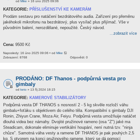
od
Mike
» 16 úno 2025 09:06
KATEGORIE:
PŘÍSLUŠENSTVÍ KE KAMERÁM
Prodám sestavu pro natáčení bezdrátového audia. Zařízení pro přeměnu
jakéhokoli mikrofonu na bezdrátový, plus vysílač plus přijímač. Vše v
původním balení, nerozdělané, nepoužité. Český návod.
...zobrazit více
Cena:
9500 Kč
Naposledy: 16 úno 2025 09:06 • od
Mike
Zobrazení: 8768
Odpovědi: 0
PRODÁNO: DF Thanos - podpůrná vesta pro
gimbaly
od
keto
» 13 říj 2024 18:15
KATEGORIE:
KAMEROVÉ STABILIZÁTORY
Podpůrná vesta DF THANOS s nosností 2 - 5 kg skvěle rozloží váhu
gimbalu+foťáku s objektivem do celého těla. Kompatibilní s gimbaly DJI
Ronin, Zhiyun Crane, Moza Air, Feiyu. Podpůrná vesta umožňuije natáčet
dlouhá videa bez námahy. Dvojité pružinové rameno (osa "Z") jaké ma
Steadicam, dokonale eliminuje vertikální houpání, není nutná tzv. "ninja
chůze". Samotná váha vesty a ramene DF THANOS je pak pouhých 2,5
kg. S otvorem na konci pružinového ramene, který se dá pomocí