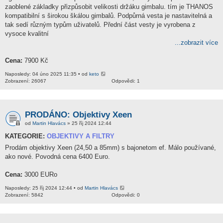
zaoblené základky přizpůsobit velikosti držáku gimbalu. tím je THANOS
kompatibilní s širokou škálou gimbalů. Podpůrná vesta je nastavitelná a
tak sedí různým typům uživatelů. Přední část vesty je vyrobena z
vysoce kvalitní
...zobrazit více
Cena:
7900 Kč
Naposledy: 04 úno 2025 11:35 • od
keto
Zobrazení: 26067
Odpovědi: 1
PRODÁNO: Objektivy Xeen
od
Martin Hlavács
» 25 říj 2024 12:44
KATEGORIE:
OBJEKTIVY A FILTRY
Prodám objektivy Xeen (24,50 a 85mm) s bajonetom ef. Málo používané,
ako nové. Povodná cena 6400 Euro.
Cena:
3000 EURo
Naposledy: 25 říj 2024 12:44 • od
Martin Hlavács
Zobrazení: 5842
Odpovědi: 0