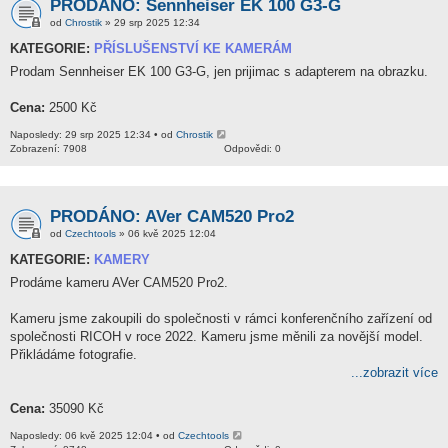
PRODÁNO: Sennheiser EK 100 G3-G
od
Chrostik
» 29 srp 2025 12:34
KATEGORIE:
PŘÍSLUŠENSTVÍ KE KAMERÁM
Prodam Sennheiser EK 100 G3-G, jen prijimac s adapterem na obrazku.
Cena:
2500 Kč
Naposledy: 29 srp 2025 12:34 • od
Chrostik
Zobrazení: 7908
Odpovědi: 0
PRODÁNO: AVer CAM520 Pro2
od
Czechtools
» 06 kvě 2025 12:04
KATEGORIE:
KAMERY
Prodáme kameru AVer CAM520 Pro2.
Kameru jsme zakoupili do společnosti v rámci konferenčního zařízení od
společnosti RICOH v roce 2022. Kameru jsme měnili za novější model.
Přikládáme fotografie.
...zobrazit více
Cena:
35090 Kč
Naposledy: 06 kvě 2025 12:04 • od
Czechtools