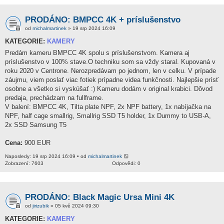
PRODÁNO: BMPCC 4K + príslušenstvo
od
michalmartinek
» 19 srp 2024 16:09
KATEGORIE:
KAMERY
Predám kameru BMPCC 4K spolu s príslušenstvom. Kamera aj
príslušenstvo v 100% stave.O techniku som sa vždy staral. Kupovaná v
roku 2020 v Centrone. Nerozpredávam po jednom, len v celku. V prípade
záujmu, viem poslať viac fotiek prípadne videa funkčnosti. Najlepšie prísť
osobne a všetko si vyskúšať :) Kameru dodám v original krabici. Dôvod
predaja, prechádzam na fullframe.
V balení: BMPCC 4K, Tilta plate NPF, 2x NPF battery, 1x nabíjačka na
NPF, half cage smallrig, Smallrig SSD T5 holder, 1x Dummy to USB-A,
2x SSD Samsung T5
Cena:
900 EUR
Naposledy: 19 srp 2024 16:09 • od
michalmartinek
Zobrazení: 7603
Odpovědi: 0
PRODÁNO: Black Magic Ursa Mini 4K
od
jirizubik
» 05 kvě 2024 09:30
KATEGORIE:
KAMERY