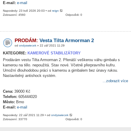
E-mail:
e-mail
Naposledy: 23 kvě 2026 20:03 • od
reign
Zobrazení: 4560
Odpovědi: 0
PRODÁM:
Vesta Tilta Armorman 2
od
ondyswiecek
» 22 zář 2021 11:29
KATEGORIE:
KAMEROVÉ STABILIZÁTORY
Prodávám vestu Tilta Armorman 2. Přenáší veškerou váhu gimbalu s
kamerou na tělo. nepoužitá. Stav nové. Včetně přerpravního kufru.
Umožní dlouhodobou práci s kamerou a gimbalem bez únavy rukou.
Nastavitelný antishock systém.
...zobrazit více
Cena:
39000 Kč
Telefon:
605444020
Město:
Brno
E-mail:
e-mail
Naposledy: 22 zář 2021 11:29 • od
ondyswiecek
Zobrazení: 33770
Odpovědi: 0