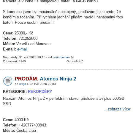
Kamera je v ceně i s nabíječkou, baterií a 64GB kartou.
S kamerou jsem byl maximálně spokojený, prodávám ji jen proto, že
končím s točením. Při rychlém jednání přidám navíc i nenápadný foto
batoh. Pouze osobní předání!
Cena:
25000,- Kč
Telefon:
721252800
Město:
Veselí nad Moravou
E-mail:
e-mail
Naposledy: 31 kvě 2026 19:18 • od
country-man
Zobrazení: 4140
Odpovědi: 0
PRODÁM:
Atomos Ninja 2
od
reign
» 23 kvě 2026 20:03
KATEGORIE:
REKORDÉRY
Nabízím Atomos Ninja 2 v perfektním stavu, příslušenství plus 500GB
SSD
...zobrazit více
Cena:
4000 Kč
Telefon:
+420777400843
Město:
Česká Lípa