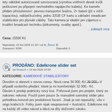
lety nákldně autorizovaně servisovaná (výměna vnitřních desek kvůli
poškození po připojení nevhodného napájecího kabelu). Ke kameře
přidám příslušenství: pevnou transportní brašnu, 2× baterii (již s nižší
kapacitou), nabíječku/zdroj, jednu 32GB CF kartu a základní steadicam
stabilizátor pro plynulé záběry. Tato kamera je ideální pro zájemce o
kvalitní broadcast techniku (dokumenty, svatby apod.).
...zobrazit více
Cena:
15500 Kč
Naposledy: 22 led 2026 21:19 • od
fb_Šimon
Zobrazení: 8266
Odpovědi: 0
PRODÁNO: Edelkrone slider set
od
Tomas.K
» 13 led 2026 10:50
KATEGORIE:
KAMEROVÉ STABILIZÁTORY
Dovolím si obnovit s novou cenou. Nová cena 34 000,-Kč ̶3̶9̶ ̶0̶0̶0̶,̶-̶ V
případě osobního předání, které je mi komfortnější 32 000,- Kč.
Dávám k prodeji prakticky nový kus. Pořizoval jsem pro projekt, který se
nakonec nekoná. Použil jsem pouze 3x manuálně samotný slider jako
pohodlnou konzoli pro produktové focení. Jinak je set nepoužitý, vše v
origo krabicích. Fotky jsem nijak neupravoval + ilustrační. Edelkrone má
na každý díl video návod a dává na díly doživotní záruku.