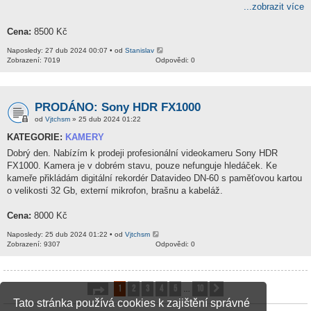
...zobrazit více
Cena:
8500 Kč
Naposledy: 27 dub 2024 00:07 • od
Stanislav
Zobrazení: 7019
Odpovědi: 0
PRODÁNO: Sony HDR FX1000
od
Vjtchsm
» 25 dub 2024 01:22
KATEGORIE:
KAMERY
Dobrý den. Nabízím k prodeji profesionální videokameru Sony HDR
FX1000. Kamera je v dobrém stavu, pouze nefunguje hledáček. Ke
kameře přikládám digitální rekordér Datavideo DN-60 s paměťovou kartou
o velikosti 32 Gb, externí mikrofon, brašnu a kabeláž.
Cena:
8000 Kč
Naposledy: 25 dub 2024 01:22 • od
Vjtchsm
Zobrazení: 9307
Odpovědi: 0
1
2
3
4
5
10
Stránka
1
z
10
Další
…
Tato stránka používá cookies k zajištění správné