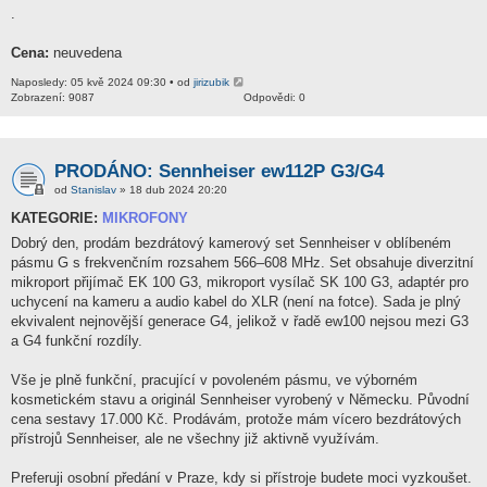
.
Cena:
neuvedena
Naposledy: 05 kvě 2024 09:30 • od
jirizubik
Zobrazení: 9087
Odpovědi: 0
PRODÁNO: Sennheiser ew112P G3/G4
od
Stanislav
» 18 dub 2024 20:20
KATEGORIE:
MIKROFONY
Dobrý den, prodám bezdrátový kamerový set Sennheiser v oblíbeném
pásmu G s frekvenčním rozsahem 566–608 MHz. Set obsahuje diverzitní
mikroport přijímač EK 100 G3, mikroport vysílač SK 100 G3, adaptér pro
uchycení na kameru a audio kabel do XLR (není na fotce). Sada je plný
ekvivalent nejnovější generace G4, jelikož v řadě ew100 nejsou mezi G3
a G4 funkční rozdíly.
Vše je plně funkční, pracující v povoleném pásmu, ve výborném
kosmetickém stavu a originál Sennheiser vyrobený v Německu. Původní
cena sestavy 17.000 Kč. Prodávám, protože mám vícero bezdrátových
přístrojů Sennheiser, ale ne všechny již aktivně využívám.
Preferuji osobní předání v Praze, kdy si přístroje budete moci vyzkoušet.