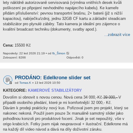
lety nákldně autorizovaně servisovaná (výměna vnitřních desek kvůli
poškození po připojení nevhodného napájecího kabelu). Ke kameře
přidám příslušenství: pevnou transportní brašnu, 2× baterii (již s nižší
kapacitou), nabíječku/zdroj, jednu 32GB CF kartu a základní steadicam
stabilizátor pro plynulé záběry. Tato kamera je ideální pro zájemce o
kvalitní broadcast techniku (dokumenty, svatby apod.).
...zobrazit více
Cena:
15500 Kč
Naposledy: 22 led 2026 21:19 • od
fb_Šimon
Zobrazení: 8266
Odpovědi: 0
PRODÁNO: Edelkrone slider set
od
Tomas.K
» 13 led 2026 10:50
KATEGORIE:
KAMEROVÉ STABILIZÁTORY
Dovolím si obnovit s novou cenou. Nová cena 34 000,-Kč ̶3̶9̶ ̶0̶0̶0̶,̶-̶ V
případě osobního předání, které je mi komfortnější 32 000,- Kč.
Dávám k prodeji prakticky nový kus. Pořizoval jsem pro projekt, který se
nakonec nekoná. Použil jsem pouze 3x manuálně samotný slider jako
pohodlnou konzoli pro produktové focení. Jinak je set nepoužitý, vše v
origo krabicích. Fotky jsem nijak neupravoval + ilustrační. Edelkrone má
na každý díl video návod a dává na díly doživotní záruku.