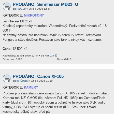
PRODÁNO: Sennheiser MD21- U
od
Hari108
» 25 led 2026 12:44
KATEGORIE:
MIKROFONY
Sennheiser MD21-U
Klasický reportérský mikrofon. Všesměrový. Frekvenční rozsah 40–18
000 H
Nezbytný nástroj pro nahrávání zvuku v terénu v režimu rozhovoru.
Funguje a stále dodává. Postaven jako tank a nikdy vás nezklame.
Cena:
12 500 Kč
Naposledy: 25 led 2026 12:44 • od
Hari108
Zobrazení: 3107
Odpovědi: 0
PRODÁNO: Canon XF105
od
fb_Šimon
» 22 led 2026 21:19
KATEGORIE:
KAMERY
Prodám profesionální videokameru Canon XF105 ve velmi dobrém stavu.
Kamera má 1/3” CMOS čip, záznam Full HD 1080p na CompactFlash
karty (dual slot), 10× optický zoom a pokročilé funkce jako XLR audio
vstupy, HDMI/SDI výstup či noční režim (IR) . Stav: bez závad,
kosmeticky pěkný stav, před pár