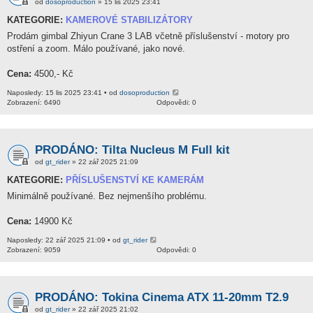
od
dosoproduction
» 15 lis 2025 23:41
KATEGORIE:
KAMEROVÉ STABILIZÁTORY
Prodám gimbal Zhiyun Crane 3 LAB včetně příslušenství - motory pro
ostření a zoom. Málo používané, jako nové.
Cena:
4500,- Kč
Naposledy: 15 lis 2025 23:41 • od
dosoproduction
Zobrazení: 6490
Odpovědi: 0
PRODÁNO: Tilta Nucleus M Full kit
od
gt_rider
» 22 zář 2025 21:09
KATEGORIE:
PŘÍSLUŠENSTVÍ KE KAMERÁM
Minimálně používané. Bez nejmenšího problému.
Cena:
14900 Kč
Naposledy: 22 zář 2025 21:09 • od
gt_rider
Zobrazení: 9059
Odpovědi: 0
PRODÁNO: Tokina Cinema ATX 11-20mm T2.9
od
gt_rider
» 22 zář 2025 21:02