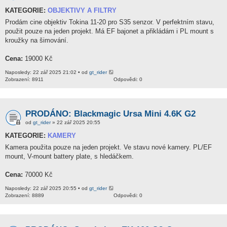
KATEGORIE:
OBJEKTIVY A FILTRY
Prodám cine objektiv Tokina 11-20 pro S35 senzor. V perfektním stavu,
použit pouze na jeden projekt. Má EF bajonet a přikládám i PL mount s
kroužky na šimování.
Cena:
19000 Kč
Naposledy: 22 zář 2025 21:02 • od
gt_rider
Zobrazení: 8911
Odpovědi: 0
PRODÁNO: Blackmagic Ursa Mini 4.6K G2
od
gt_rider
» 22 zář 2025 20:55
KATEGORIE:
KAMERY
Kamera použita pouze na jeden projekt. Ve stavu nové kamery. PL/EF
mount, V-mount battery plate, s hledáčkem.
Cena:
70000 Kč
Naposledy: 22 zář 2025 20:55 • od
gt_rider
Zobrazení: 8889
Odpovědi: 0