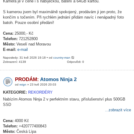
Kamera je v ceně i s nabíječkou, baterií a 64GB kartou.
S kamerou jsem byl maximálně spokojený, prodávám ji jen proto, že
končím s točením. Při rychlém jednání přidám navíc i nenápadný foto
batoh. Pouze osobní předání!
Cena:
25000,- Kč
Telefon:
721252800
Město:
Veselí nad Moravou
E-mail:
e-mail
Naposledy: 31 kvě 2026 19:18 • od
country-man
Zobrazení: 4139
Odpovědi: 0
PRODÁM:
Atomos Ninja 2
od
reign
» 23 kvě 2026 20:03
KATEGORIE:
REKORDÉRY
Nabízím Atomos Ninja 2 v perfektním stavu, příslušenství plus 500GB
SSD
...zobrazit více
Cena:
4000 Kč
Telefon:
+420777400843
Město:
Česká Lípa