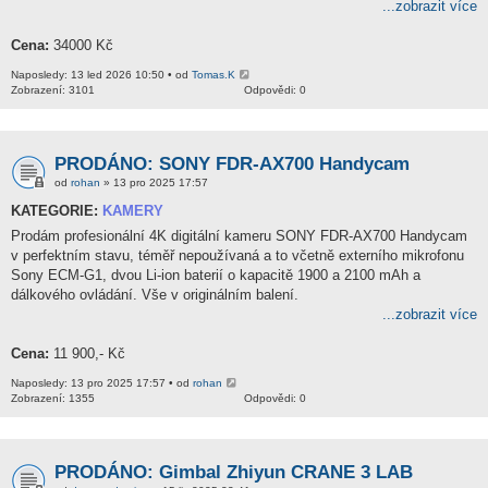
...zobrazit více
Cena:
34000 Kč
Naposledy: 13 led 2026 10:50 • od
Tomas.K
Zobrazení: 3101
Odpovědi: 0
PRODÁNO: SONY FDR-AX700 Handycam
od
rohan
» 13 pro 2025 17:57
KATEGORIE:
KAMERY
Prodám profesionální 4K digitální kameru SONY FDR-AX700 Handycam
v perfektním stavu, téměř nepoužívaná a to včetně externího mikrofonu
Sony ECM-G1, dvou Li-ion baterií o kapacitě 1900 a 2100 mAh a
dálkového ovládání. Vše v originálním balení.
...zobrazit více
Cena:
11 900,- Kč
Naposledy: 13 pro 2025 17:57 • od
rohan
Zobrazení: 1355
Odpovědi: 0
PRODÁNO: Gimbal Zhiyun CRANE 3 LAB