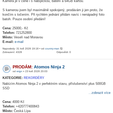
Kamera je v ceně i s nabíječkou, baterií a 64GB kartou.
S kamerou jsem byl maximálně spokojený, prodávám ji jen proto, že
končím s točením. Při rychlém jednání přidám navíc i nenápadný foto
batoh. Pouze osobní předání!
Cena:
25000,- Kč
Telefon:
721252800
Město:
Veselí nad Moravou
E-mail:
e-mail
Naposledy: 31 kvě 2026 19:18 • od
country-man
Zobrazení: 4328
Odpovědi: 0
PRODÁM:
Atomos Ninja 2
od
reign
» 23 kvě 2026 20:03
KATEGORIE:
REKORDÉRY
Nabízím Atomos Ninja 2 v perfektním stavu, příslušenství plus 500GB
SSD
...zobrazit více
Cena:
4000 Kč
Telefon:
+420777400843
Město:
Česká Lípa