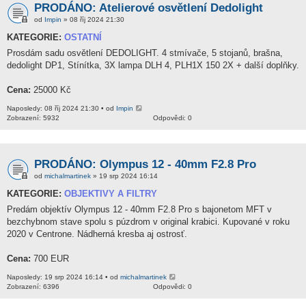
PRODÁNO: Atelierové osvětlení Dedolight
od
Impin
» 08 říj 2024 21:30
KATEGORIE:
OSTATNÍ
Prosdám sadu osvětlení DEDOLIGHT. 4 stmívače, 5 stojanů, brašna,
dedolight DP1, Stínítka, 3X lampa DLH 4, PLH1X 150 2X + další doplňky.
Cena:
25000 Kč
Naposledy: 08 říj 2024 21:30 • od
Impin
Zobrazení: 5932
Odpovědi: 0
PRODÁNO: Olympus 12 - 40mm F2.8 Pro
od
michalmartinek
» 19 srp 2024 16:14
KATEGORIE:
OBJEKTIVY A FILTRY
Predám objektív Olympus 12 - 40mm F2.8 Pro s bajonetom MFT v
bezchybnom stave spolu s púzdrom v original krabici. Kupované v roku
2020 v Centrone. Nádherná kresba aj ostrosť.
Cena:
700 EUR
Naposledy: 19 srp 2024 16:14 • od
michalmartinek
Zobrazení: 6396
Odpovědi: 0