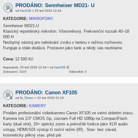
PRODÁNO: Sennheiser MD21- U
od
Hari108
» 25 led 2026 12:44
KATEGORIE:
MIKROFONY
Sennheiser MD21-U
Klasický reportérský mikrofon. Všesměrový. Frekvenční rozsah 40–18
000 H
Nezbytný nástroj pro nahrávání zvuku v terénu v režimu rozhovoru.
Funguje a stále dodává. Postaven jako tank a nikdy vás nezklame.
Cena:
12 500 Kč
Naposledy: 25 led 2026 12:44 • od
Hari108
Zobrazení: 3107
Odpovědi: 0
PRODÁNO: Canon XF105
od
fb_Šimon
» 22 led 2026 21:19
KATEGORIE:
KAMERY
Prodám profesionální videokameru Canon XF105 ve velmi dobrém stavu.
Kamera má 1/3” CMOS čip, záznam Full HD 1080p na CompactFlash
karty (dual slot), 10× optický zoom a pokročilé funkce jako XLR audio
vstupy, HDMI/SDI výstup či noční režim (IR) . Stav: bez závad,
kosmeticky pěkný stav, před pár