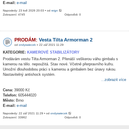
E-mail:
e-mail
Naposledy: 23 kvě 2026 20:03 • od
reign
Zobrazení: 4745
Odpovědi: 0
PRODÁM:
Vesta Tilta Armorman 2
od
ondyswiecek
» 22 zář 2021 11:29
KATEGORIE:
KAMEROVÉ STABILIZÁTORY
Prodávám vestu Tilta Armorman 2. Přenáší veškerou váhu gimbalu s
kamerou na tělo. nepoužitá. Stav nové. Včetně přerpravního kufru.
Umožní dlouhodobou práci s kamerou a gimbalem bez únavy rukou.
Nastavitelný antishock systém.
...zobrazit více
Cena:
39000 Kč
Telefon:
605444020
Město:
Brno
E-mail:
e-mail
Naposledy: 22 zář 2021 11:29 • od
ondyswiecek
Zobrazení: 33962
Odpovědi: 0