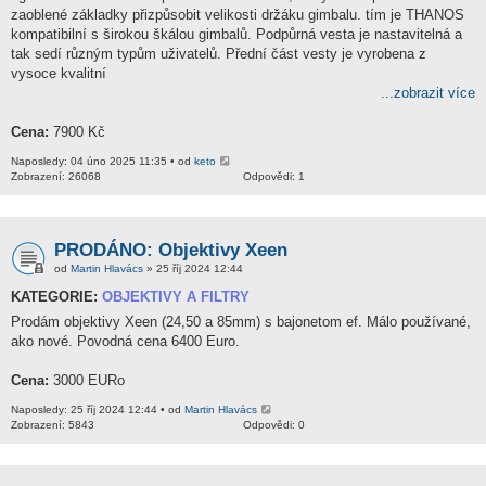
zaoblené základky přizpůsobit velikosti držáku gimbalu. tím je THANOS
kompatibilní s širokou škálou gimbalů. Podpůrná vesta je nastavitelná a
tak sedí různým typům uživatelů. Přední část vesty je vyrobena z
vysoce kvalitní
...zobrazit více
Cena:
7900 Kč
Naposledy: 04 úno 2025 11:35 • od
keto
Zobrazení: 26068
Odpovědi: 1
PRODÁNO: Objektivy Xeen
od
Martin Hlavács
» 25 říj 2024 12:44
KATEGORIE:
OBJEKTIVY A FILTRY
Prodám objektivy Xeen (24,50 a 85mm) s bajonetom ef. Málo používané,
ako nové. Povodná cena 6400 Euro.
Cena:
3000 EURo
Naposledy: 25 říj 2024 12:44 • od
Martin Hlavács
Zobrazení: 5843
Odpovědi: 0