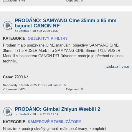
Zobrazení: 8748
Odpovědi: 0
PRODÁNO: SAMYANG Cine 35mm a 85 mm
bajonet CANON RF
od
JardaB
» 18 dub 2025 11:39
KATEGORIE:
OBJEKTIVY A FILTRY
Prodám málo používané CINE manuální objektivy SAMYANG CINE
35mm T/1,5 VDSLR Mark II a SAMYANG CINE 85mm T/1,5 VDSLR
Mark II s bajonetem CANON RF! Důvodem prodeje je přechod na jinou
techniku.
...zobrazit více
Cena:
7900 Kč
Naposledy: 18 dub 2025 11:39 • od
JardaB
Zobrazení: 6420
Odpovědi: 0
PRODÁNO: Gimbal Zhiyun Weebill 2
od
JardaB
» 18 dub 2025 11:19
KATEGORIE:
KAMEROVÉ STABILIZÁTORY
Nabízím k prodeji skvělý gimbal, málo používaný, kompletní