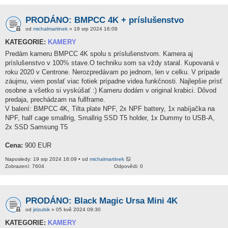
PRODÁNO: BMPCC 4K + príslušenstvo
od
michalmartinek
» 19 srp 2024 16:09
KATEGORIE:
KAMERY
Predám kameru BMPCC 4K spolu s príslušenstvom. Kamera aj
príslušenstvo v 100% stave.O techniku som sa vždy staral. Kupovaná v
roku 2020 v Centrone. Nerozpredávam po jednom, len v celku. V prípade
záujmu, viem poslať viac fotiek prípadne videa funkčnosti. Najlepšie prísť
osobne a všetko si vyskúšať :) Kameru dodám v original krabici. Dôvod
predaja, prechádzam na fullframe.
V balení: BMPCC 4K, Tilta plate NPF, 2x NPF battery, 1x nabíjačka na
NPF, half cage smallrig, Smallrig SSD T5 holder, 1x Dummy to USB-A,
2x SSD Samsung T5
Cena:
900 EUR
Naposledy: 19 srp 2024 16:09 • od
michalmartinek
Zobrazení: 7604
Odpovědi: 0
PRODÁNO: Black Magic Ursa Mini 4K
od
jirizubik
» 05 kvě 2024 09:30
KATEGORIE:
KAMERY