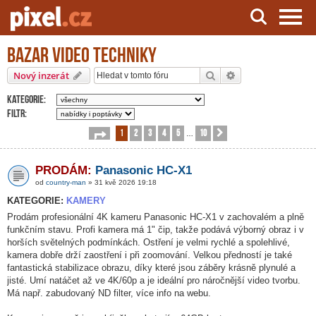
Bazar video techniky
Server o natáčení a zpracování videa
Hledat
Pokročilé hledání
Nový inzerát
Kategorie:
Filtr:
1
2
3
4
5
10
Stránka
1
z
10
Další
…
PRODÁM:
Panasonic HC-X1
od
country-man
» 31 kvě 2026 19:18
KATEGORIE:
KAMERY
Prodám profesionální 4K kameru Panasonic HC-X1 v zachovalém a plně
funkčním stavu. Profi kamera má 1" čip, takže podává výborný obraz i v
horších světelných podmínkách. Ostření je velmi rychlé a spolehlivé,
kamera dobře drží zaostření i při zoomování. Velkou předností je také
fantastická stabilizace obrazu, díky které jsou záběry krásně plynulé a
jisté. Umí natáčet až ve 4K/60p a je ideální pro náročnější video tvorbu.
Má např. zabudovaný ND filter, více info na webu.