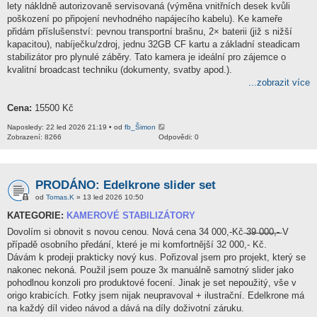
lety nákldně autorizovaně servisovaná (výměna vnitřních desek kvůli
poškození po připojení nevhodného napájecího kabelu). Ke kameře
přidám příslušenství: pevnou transportní brašnu, 2× baterii (již s nižší
kapacitou), nabíječku/zdroj, jednu 32GB CF kartu a základní steadicam
stabilizátor pro plynulé záběry. Tato kamera je ideální pro zájemce o
kvalitní broadcast techniku (dokumenty, svatby apod.).
...zobrazit více
Cena:
15500 Kč
Naposledy: 22 led 2026 21:19 • od
fb_Šimon
Zobrazení: 8266
Odpovědi: 0
PRODÁNO: Edelkrone slider set
od
Tomas.K
» 13 led 2026 10:50
KATEGORIE:
KAMEROVÉ STABILIZÁTORY
Dovolím si obnovit s novou cenou. Nová cena 34 000,-Kč ̶3̶9̶ ̶0̶0̶0̶,̶-̶ V
případě osobního předání, které je mi komfortnější 32 000,- Kč.
Dávám k prodeji prakticky nový kus. Pořizoval jsem pro projekt, který se
nakonec nekoná. Použil jsem pouze 3x manuálně samotný slider jako
pohodlnou konzoli pro produktové focení. Jinak je set nepoužitý, vše v
origo krabicích. Fotky jsem nijak neupravoval + ilustrační. Edelkrone má
na každý díl video návod a dává na díly doživotní záruku.