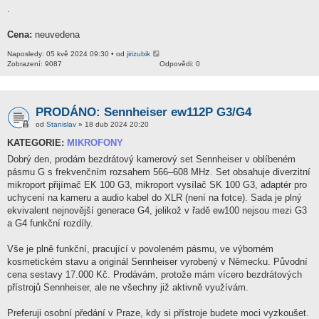
.
Cena:
neuvedena
Naposledy: 05 kvě 2024 09:30 • od
jirizubik
Zobrazení: 9087
Odpovědi: 0
PRODÁNO: Sennheiser ew112P G3/G4
od
Stanislav
» 18 dub 2024 20:20
KATEGORIE:
MIKROFONY
Dobrý den, prodám bezdrátový kamerový set Sennheiser v oblíbeném
pásmu G s frekvenčním rozsahem 566–608 MHz. Set obsahuje diverzitní
mikroport přijímač EK 100 G3, mikroport vysílač SK 100 G3, adaptér pro
uchycení na kameru a audio kabel do XLR (není na fotce). Sada je plný
ekvivalent nejnovější generace G4, jelikož v řadě ew100 nejsou mezi G3
a G4 funkční rozdíly.
Vše je plně funkční, pracující v povoleném pásmu, ve výborném
kosmetickém stavu a originál Sennheiser vyrobený v Německu. Původní
cena sestavy 17.000 Kč. Prodávám, protože mám vícero bezdrátových
přístrojů Sennheiser, ale ne všechny již aktivně využívám.
Preferuji osobní předání v Praze, kdy si přístroje budete moci vyzkoušet.