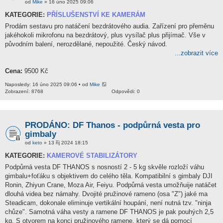
od
Mike
» 16 úno 2025 09:06
KATEGORIE:
PŘÍSLUŠENSTVÍ KE KAMERÁM
Prodám sestavu pro natáčení bezdrátového audia. Zařízení pro přeměnu
jakéhokoli mikrofonu na bezdrátový, plus vysílač plus přijímač. Vše v
původním balení, nerozdělané, nepoužité. Český návod.
...zobrazit více
Cena:
9500 Kč
Naposledy: 16 úno 2025 09:06 • od
Mike
Zobrazení: 8768
Odpovědi: 0
PRODÁNO: DF Thanos - podpůrná vesta pro
gimbaly
od
keto
» 13 říj 2024 18:15
KATEGORIE:
KAMEROVÉ STABILIZÁTORY
Podpůrná vesta DF THANOS s nosností 2 - 5 kg skvěle rozloží váhu
gimbalu+foťáku s objektivem do celého těla. Kompatibilní s gimbaly DJI
Ronin, Zhiyun Crane, Moza Air, Feiyu. Podpůrná vesta umožňuije natáčet
dlouhá videa bez námahy. Dvojité pružinové rameno (osa "Z") jaké ma
Steadicam, dokonale eliminuje vertikální houpání, není nutná tzv. "ninja
chůze". Samotná váha vesty a ramene DF THANOS je pak pouhých 2,5
kg. S otvorem na konci pružinového ramene, který se dá pomocí