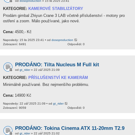
od
dosoproduction
» 15 lis 2025 23:41
KATEGORIE:
KAMEROVÉ STABILIZÁTORY
Prodám gimbal Zhiyun Crane 3 LAB včetně příslušenství - motory pro
ostření a zoom. Málo používané, jako nové.
Cena:
4500,- Kč
Naposledy: 15 lis 2025 23:41 • od
dosoproduction
Zobrazení: 6491
Odpovědi: 0
PRODÁNO: Tilta Nucleus M Full kit
od
gt_rider
» 22 zář 2025 21:09
KATEGORIE:
PŘÍSLUŠENSTVÍ KE KAMERÁM
Minimálně používané. Bez nejmenšího problému.
Cena:
14900 Kč
Naposledy: 22 zář 2025 21:09 • od
gt_rider
Zobrazení: 9059
Odpovědi: 0
PRODÁNO: Tokina Cinema ATX 11-20mm T2.9
od
gt_rider
» 22 zář 2025 21:02