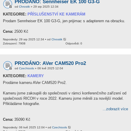
PRODÁNO: Sennheiser EK 100 G3-G
od
Chrostik
» 29 srp 2025 12:34
KATEGORIE:
PŘÍSLUŠENSTVÍ KE KAMERÁM
Prodam Sennheiser EK 100 G3-G, jen prijimac s adapterem na obrazku.
Cena:
2500 Kč
Naposledy: 29 srp 2025 12:34 • od
Chrostik
Zobrazení: 7908
Odpovědi: 0
PRODÁNO: AVer CAM520 Pro2
od
Czechtools
» 06 kvě 2025 12:04
KATEGORIE:
KAMERY
Prodáme kameru AVer CAM520 Pro2.
Kameru jsme zakoupili do společnosti v rámci konferenčního zařízení od
společnosti RICOH v roce 2022. Kameru jsme měnili za novější model.
Přikládáme fotografie.
...zobrazit více
Cena:
35090 Kč
Naposledy: 06 kvě 2025 12:04 • od
Czechtools