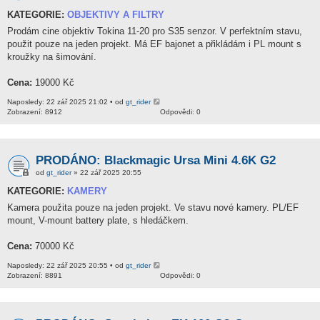
KATEGORIE:
OBJEKTIVY A FILTRY
Prodám cine objektiv Tokina 11-20 pro S35 senzor. V perfektním stavu,
použit pouze na jeden projekt. Má EF bajonet a přikládám i PL mount s
kroužky na šimování.
Cena:
19000 Kč
Naposledy: 22 zář 2025 21:02 • od
gt_rider
Zobrazení: 8912
Odpovědi: 0
PRODÁNO: Blackmagic Ursa Mini 4.6K G2
od
gt_rider
» 22 zář 2025 20:55
KATEGORIE:
KAMERY
Kamera použita pouze na jeden projekt. Ve stavu nové kamery. PL/EF
mount, V-mount battery plate, s hledáčkem.
Cena:
70000 Kč
Naposledy: 22 zář 2025 20:55 • od
gt_rider
Zobrazení: 8891
Odpovědi: 0