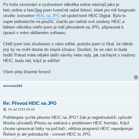
Po troše zkoumání a vyzkoušení několika online nástrojů jako je
heic.online a heic2jpg jsem konečně našel řešení, které pro mě fungovalo
skvěle: konvertor
HEIC na JPG
od společnosti HEIC Digital. Bylo to
super jednoduché na použití, stačilo jen nahrát své soubory HEIC a
během několika vteřin jsem je měl převedené na JPG, připravené k
úpravě v mém oblíbeném softwaru.
Chtěl jsem tuto zkušenost s vámi sdílet, protože jsem si říkal, že někdo
jiný by se mohl dostat do stejné situace. Doufám, že se vám to bude
hodit! Pokud máte nějaké další návrhy nebo rady, jak zacházet s soubory
HEIC, budu rád, když je sdílíte!
Všem přeji šťastné focení!
welcome666
Re: Převod HEIC na JPG
P
06 zář 2025 06:49
ř
í
Potřebujete rychle převést HEIC na JPG? Zde je nejjednodušší způsob!
s
Mnoho uživatelů iPhonu se setkává s problémem HEIC formátu. Když
p
ě
chcete upravovat fotky na počítači, většina programů HEIC nepodporuje.
v
Řešení je ale jednoduché - convert HEIC to JPG.
e
k