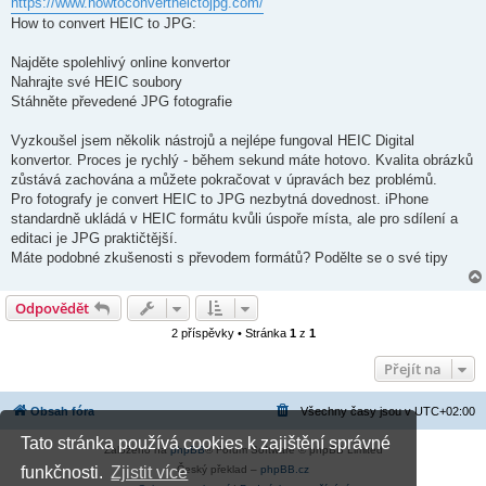
https://www.howtoconvertheictojpg.com/
How to convert HEIC to JPG:
Najděte spolehlivý online konvertor
Nahrajte své HEIC soubory
Stáhněte převedené JPG fotografie
Vyzkoušel jsem několik nástrojů a nejlépe fungoval HEIC Digital
konvertor. Proces je rychlý - během sekund máte hotovo. Kvalita obrázků
zůstává zachována a můžete pokračovat v úpravách bez problémů.
Pro fotografy je convert HEIC to JPG nezbytná dovednost. iPhone
standardně ukládá v HEIC formátu kvůli úspoře místa, ale pro sdílení a
editaci je JPG praktičtější.
Máte podobné zkušenosti s převodem formátů? Podělte se o své tipy
Odpovědět
2 příspěvky • Stránka
1
z
1
Přejít na
Obsah fóra
Všechny časy jsou v
UTC+02:00
Tato stránka používá cookies k zajištění správné
Založeno na
phpBB
® Forum Software © phpBB Limited
Český překlad –
phpBB.cz
funkčnosti.
Zjistit více