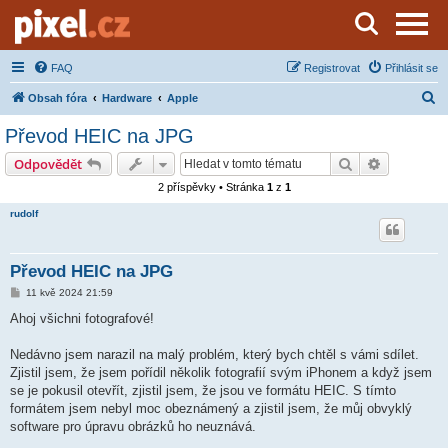
Server o natáčení a zpracování videa
FAQ
Registrovat
Přihlásit se
H
Obsah fóra
Hardware
Apple
l
Převod HEIC na JPG
e
Hledat
Pokročilé 
Odpovědět
d
2 příspěvky • Stránka
1
z
1
a
rudolf
t
Převod HEIC na JPG
P
11 kvě 2024 21:59
ř
í
Ahoj všichni fotografové!
s
p
ě
Nedávno jsem narazil na malý problém, který bych chtěl s vámi sdílet.
v
Zjistil jsem, že jsem pořídil několik fotografií svým iPhonem a když jsem
e
k
se je pokusil otevřít, zjistil jsem, že jsou ve formátu HEIC. S tímto
formátem jsem nebyl moc obeznámený a zjistil jsem, že můj obvyklý
software pro úpravu obrázků ho neuznává.