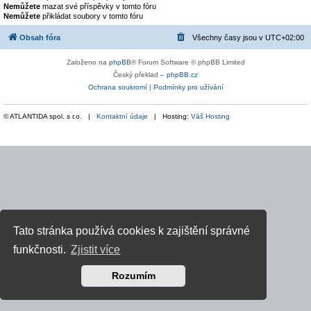
Nemůžete
mazat své příspěvky v tomto fóru
Nemůžete
přikládat soubory v tomto fóru
Obsah fóra
Všechny časy jsou v
UTC+02:00
Založeno na
phpBB
® Forum Software © phpBB Limited
Český překlad –
phpBB.cz
Ochrana soukromí
|
Podmínky pro užívání
© ATLANTIDA spol. s r.o. |
Kontaktní údaje
| Hosting:
Váš Hosting
Tato stránka používá cookies k zajištění správné
funkčnosti.
Zjistit více
Rozumím