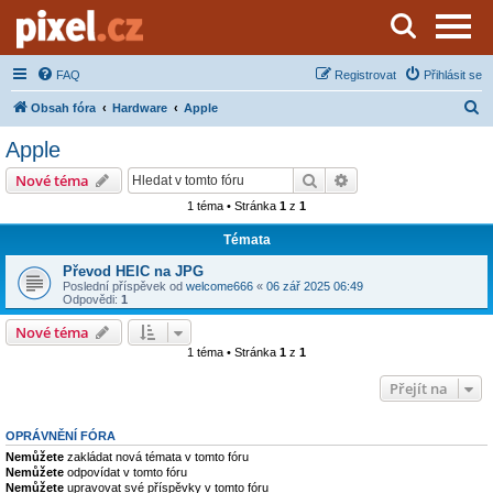
Server o natáčení a zpracování videa
FAQ
Registrovat
Přihlásit se
H
Obsah fóra
Hardware
Apple
l
Apple
e
Hledat
Pokročilé hledání
Nové téma
d
1 téma • Stránka
1
z
1
a
Témata
t
Převod HEIC na JPG
Poslední příspěvek od
welcome666
«
06 zář 2025 06:49
Odpovědi:
1
Nové téma
1 téma • Stránka
1
z
1
Přejít na
OPRÁVNĚNÍ FÓRA
Nemůžete
zakládat nová témata v tomto fóru
Nemůžete
odpovídat v tomto fóru
Nemůžete
upravovat své příspěvky v tomto fóru