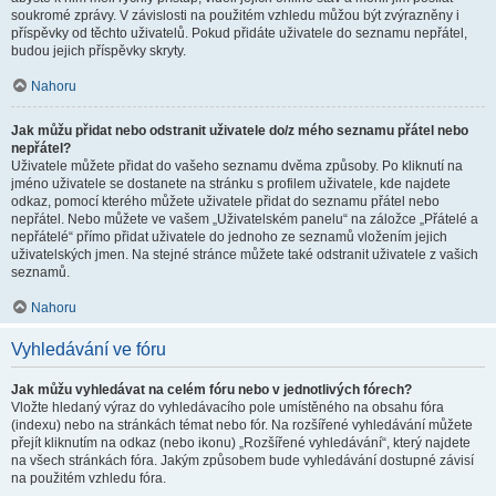
soukromé zprávy. V závislosti na použitém vzhledu můžou být zvýrazněny i
příspěvky od těchto uživatelů. Pokud přidáte uživatele do seznamu nepřátel,
budou jejich příspěvky skryty.
Nahoru
Jak můžu přidat nebo odstranit uživatele do/z mého seznamu přátel nebo
nepřátel?
Uživatele můžete přidat do vašeho seznamu dvěma způsoby. Po kliknutí na
jméno uživatele se dostanete na stránku s profilem uživatele, kde najdete
odkaz, pomocí kterého můžete uživatele přidat do seznamu přátel nebo
nepřátel. Nebo můžete ve vašem „Uživatelském panelu“ na záložce „Přátelé a
nepřátelé“ přímo přidat uživatele do jednoho ze seznamů vložením jejich
uživatelských jmen. Na stejné stránce můžete také odstranit uživatele z vašich
seznamů.
Nahoru
Vyhledávání ve fóru
Jak můžu vyhledávat na celém fóru nebo v jednotlivých fórech?
Vložte hledaný výraz do vyhledávacího pole umístěného na obsahu fóra
(indexu) nebo na stránkách témat nebo fór. Na rozšířené vyhledávání můžete
přejít kliknutím na odkaz (nebo ikonu) „Rozšířené vyhledávání“, který najdete
na všech stránkách fóra. Jakým způsobem bude vyhledávání dostupné závisí
na použitém vzhledu fóra.