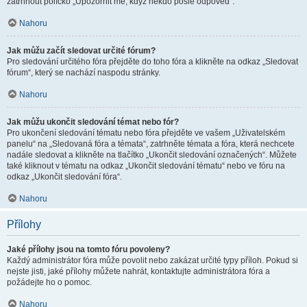
zatrhnout políčko „Upozornit mě, když někdo pošle odpověď“.
Nahoru
Jak můžu začít sledovat určité fórum?
Pro sledování určitého fóra přejděte do toho fóra a klikněte na odkaz „Sledovat
fórum“, který se nachází naspodu stránky.
Nahoru
Jak můžu ukončit sledování témat nebo fór?
Pro ukončení sledování tématu nebo fóra přejděte ve vašem „Uživatelském
panelu“ na „Sledovaná fóra a témata“, zatrhněte témata a fóra, která nechcete
nadále sledovat a klikněte na tlačítko „Ukončit sledování označených“. Můžete
také kliknout v tématu na odkaz „Ukončit sledování tématu“ nebo ve fóru na
odkaz „Ukončit sledování fóra“.
Nahoru
Přílohy
Jaké přílohy jsou na tomto fóru povoleny?
Každý administrátor fóra může povolit nebo zakázat určité typy příloh. Pokud si
nejste jisti, jaké přílohy můžete nahrát, kontaktujte administrátora fóra a
požádejte ho o pomoc.
Nahoru