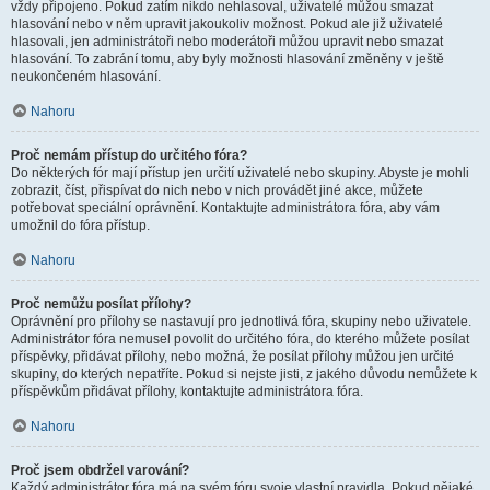
vždy připojeno. Pokud zatím nikdo nehlasoval, uživatelé můžou smazat
hlasování nebo v něm upravit jakoukoliv možnost. Pokud ale již uživatelé
hlasovali, jen administrátoři nebo moderátoři můžou upravit nebo smazat
hlasování. To zabrání tomu, aby byly možnosti hlasování změněny v ještě
neukončeném hlasování.
Nahoru
Proč nemám přístup do určitého fóra?
Do některých fór mají přístup jen určití uživatelé nebo skupiny. Abyste je mohli
zobrazit, číst, přispívat do nich nebo v nich provádět jiné akce, můžete
potřebovat speciální oprávnění. Kontaktujte administrátora fóra, aby vám
umožnil do fóra přístup.
Nahoru
Proč nemůžu posílat přílohy?
Oprávnění pro přílohy se nastavují pro jednotlivá fóra, skupiny nebo uživatele.
Administrátor fóra nemusel povolit do určitého fóra, do kterého můžete posílat
příspěvky, přidávat přílohy, nebo možná, že posílat přílohy můžou jen určité
skupiny, do kterých nepatříte. Pokud si nejste jisti, z jakého důvodu nemůžete k
příspěvkům přidávat přílohy, kontaktujte administrátora fóra.
Nahoru
Proč jsem obdržel varování?
Každý administrátor fóra má na svém fóru svoje vlastní pravidla. Pokud nějaké