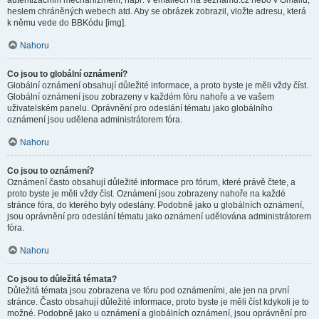
autentizačním mechanizmem, např. v emailech na seznamu.cz nebo v Gmailu,
heslem chráněných webech atd. Aby se obrázek zobrazil, vložte adresu, která
k němu vede do BBKódu [img].
Nahoru
Co jsou to globální oznámení?
Globální oznámení obsahují důležité informace, a proto byste je měli vždy číst.
Globální oznámení jsou zobrazeny v každém fóru nahoře a ve vašem
uživatelském panelu. Oprávnění pro odeslání tématu jako globálního
oznámení jsou udělena administrátorem fóra.
Nahoru
Co jsou to oznámení?
Oznámení často obsahují důležité informace pro fórum, které právě čtete, a
proto byste je měli vždy číst. Oznámení jsou zobrazeny nahoře na každé
stránce fóra, do kterého byly odeslány. Podobně jako u globálních oznámení,
jsou oprávnění pro odeslání tématu jako oznámení udělována administrátorem
fóra.
Nahoru
Co jsou to důležitá témata?
Důležitá témata jsou zobrazena ve fóru pod oznámeními, ale jen na první
stránce. Často obsahují důležité informace, proto byste je měli číst kdykoli je to
možné. Podobně jako u oznámení a globálních oznámení, jsou oprávnění pro