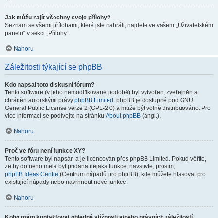
Jak můžu najít všechny svoje přílohy?
Seznam se všemi přílohami, které jste nahráli, najdete ve vašem „Uživatelském
panelu“ v sekci „Přílohy“.
Nahoru
Záležitosti týkající se phpBB
Kdo napsal toto diskusní fórum?
Tento software (v jeho nemodifikované podobě) byl vytvořen, zveřejněn a
chráněn autorskými právy
phpBB Limited
. phpBB je dostupné pod GNU
General Public License verze 2 (GPL-2.0) a může být volně distribuováno. Pro
více informací se podívejte na stránku
About phpBB
(angl.).
Nahoru
Proč ve fóru není funkce XY?
Tento software byl napsán a je licencován přes phpBB Limited. Pokud věříte,
že by do něho měla být přidána nějaká funkce, navštivte, prosím,
phpBB Ideas Centre
(Centrum nápadů pro phpBB), kde můžete hlasovat pro
existující nápady nebo navrhnout nové funkce.
Nahoru
Koho mám kontaktovat ohledně stížnosti a/nebo právních záležitostí