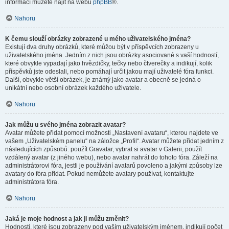
informací můžete najít na webu
phpBB
®.
Nahoru
K čemu slouží obrázky zobrazené u mého uživatelského jména?
Existují dva druhy obrázků, které můžou být v příspěvcích zobrazeny u
uživatelského jména. Jedním z nich jsou obrázky asociované s vaší hodností,
které obvykle vypadají jako hvězdičky, tečky nebo čtverečky a indikují, kolik
příspěvků jste odeslali, nebo pomáhají určit jakou mají uživatelé fóra funkci.
Další, obvykle větší obrázek, je známý jako avatar a obecně se jedná o
unikátní nebo osobní obrázek každého uživatele.
Nahoru
Jak můžu u svého jména zobrazit avatar?
Avatar můžete přidat pomocí možnosti „Nastavení avataru“, kterou najdete ve
vašem „Uživatelském panelu“ na záložce „Profil“. Avatar můžete přidat jedním z
následujících způsobů: použít Gravatar, vybrat si avatar v Galerii, použít
vzdálený avatar (z jiného webu), nebo avatar nahrát do tohoto fóra. Záleží na
administrátorovi fóra, jestli je používání avatarů povoleno a jakými způsoby lze
avatary do fóra přidat. Pokud nemůžete avatary používat, kontaktujte
administrátora fóra.
Nahoru
Jaká je moje hodnost a jak ji můžu změnit?
Hodnosti, které jsou zobrazeny pod vaším uživatelským jménem, indikují počet