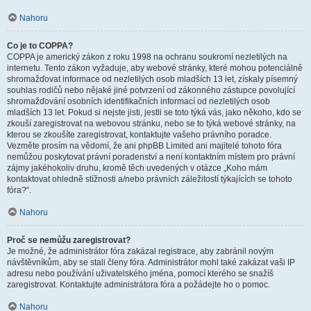
Nahoru
Co je to COPPA?
COPPA je americký zákon z roku 1998 na ochranu soukromí nezletilých na
internetu. Tento zákon vyžaduje, aby webové stránky, které mohou potenciálně
shromažďovat informace od nezletilých osob mladších 13 let, získaly písemný
souhlas rodičů nebo nějaké jiné potvrzení od zákonného zástupce povolující
shromažďování osobních identifikačních informací od nezletilých osob
mladších 13 let. Pokud si nejste jisti, jestli se toto týká vás, jako někoho, kdo se
zkouší zaregistrovat na webovou stránku, nebo se to týká webové stránky, na
kterou se zkoušíte zaregistrovat, kontaktujte vašeho právního poradce.
Vezměte prosím na vědomí, že ani phpBB Limited ani majitelé tohoto fóra
nemůžou poskytovat právní poradenství a není kontaktním místem pro právní
zájmy jakéhokoliv druhu, kromě těch uvedených v otázce „Koho mám
kontaktovat ohledně stížnosti a/nebo právních záležitostí týkajících se tohoto
fóra?“.
Nahoru
Proč se nemůžu zaregistrovat?
Je možné, že administrátor fóra zakázal registrace, aby zabránil novým
návštěvníkům, aby se stali členy fóra. Administrátor mohl také zakázat vaši IP
adresu nebo používání uživatelského jména, pomocí kterého se snažíš
zaregistrovat. Kontaktujte administrátora fóra a požádejte ho o pomoc.
Nahoru