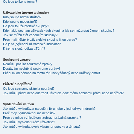
Co jsou to ikony témat?
Uživatelské úrovně a skupiny
Kdo jsou to administrátoři?
Kdo jsou to moderátoři?
Co jsou to uživatelské skupiny?
Kde najdu seznam uživatelských skupin a jak se můžu stát členem skupiny?
Jak se můžu stát vedoucím skupiny?
Proč mají některé uživatelské skupiny jinou barvu?
Co je to „Výchozí uživatelská skupina“?
K čemu slouží odkaz „Tým“?
Soukromé zprávy
Nemůžu posílat soukromé zprávy!
Dostávám nechtěné soukromé zprávy!
Přišel mi od někoho na tomto fóru nevyžádaný nebo urážlivý email!
Přátelé a nepřátelé
Co jsou seznamy přátel a nepřátel?
Jak můžu přidat nebo odstranit uživatele do/z mého seznamu přátel nebo nepřátel?
Vyhledávání ve fóru
Jak můžu vyhledávat na celém fóru nebo v jednotlivých fórech?
Proč moje vyhledávání nic nenašlo?
Proč se mi po vyhledávání zobrazí prázdná stránka!?
Jak můžu vyhledat určité uživatele?
Jak můžu vyhledat svoje vlastní příspěvky a témata?