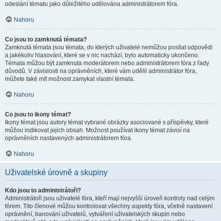
odeslání tématu jako důležitého udělována administrátorem fóra.
Nahoru
Co jsou to zamknutá témata?
Zamknutá témata jsou témata, do kterých uživatelé nemůžou posílat odpovědi
a jakékoliv hlasování, které se v nic nachází, bylo automaticky ukončeno.
Témata můžou být zamknuta moderátorem nebo administrátorem fóra z řady
důvodů. V závislosti na oprávněních, které vám udělil administrátor fóra,
můžete také mít možnost zamykat vlastní témata.
Nahoru
Co jsou to ikony témat?
Ikony témat jsou autory témat vybrané obrázky asociované s příspěvky, které
můžou indikovat jejich obsah. Možnost používat ikony témat závisí na
oprávněních nastavených administrátorem fóra.
Nahoru
Uživatelské úrovně a skupiny
Kdo jsou to administrátoři?
Administrátoři jsou uživatelé fóra, kteří mají nejvyšší úroveň kontroly nad celým
fórem. Tito členové můžou kontrolovat všechny aspekty fóra, včetně nastavení
oprávnění, banování uživatelů, vytváření uživatelských skupin nebo