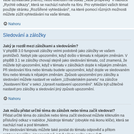
vaše uživatelské jméno), nebo kliknutím na odkaz „Vaše příspěvky“ v nabídce
„Rychlé odkazy“, která se nachází nahoře na fóru. Pro vyhledání vašich témat
použijte stránku „Rozšířené vyhledávání“, na které pomocí různých možnosti
můžete zúžit vyhledávání na vaše témata.
Nahoru
Sledování a záložky
Jaký je rozdíl mezi záložkami a sledováním?
V phpBB 3.0 fungovali záložky velmi podobně jako záložky ve vašem
prohlížeči. Nebyli jste upozorněni, když došlo v tématu k nějakým změnám. V
phpBB 3.1 se záložky chovají stejně jako sledování tématu, což znamená, že
můžete být upozorněni, když v tématu v záložkách dojde k nějakým změnám.
Při sledování fóra nebo tématu budete upozorněni, když dojde ve sledovaném
fóru nebo tématu k nějakým změnám. Způsob upozornění pro záložky a
sledování můžete nastavit ve vašem „Uživatelském panelu“ na záložce
„Nastavení fóra“ v sekci „Upravit nastavení upozornění“. Může být užitečné
nastavit pro záložky a sledování jiný způsob upozornění.
Nahoru
Jak můžu přidat určité téma do záložek nebo téma začít sledovat?
Přidat určité téma do záložek nebo téma začít sledovat můžete kliknutím na
příslušný odkaz v nabídce „Nástroje tématu“ (obvykle má ikonu klíče), která se
nachází nad a pod tématem.
Pro sledování tématu můžete také poslat do tématu odpověď a přitom