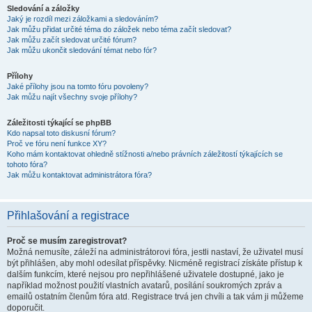
Sledování a záložky
Jaký je rozdíl mezi záložkami a sledováním?
Jak můžu přidat určité téma do záložek nebo téma začít sledovat?
Jak můžu začít sledovat určité fórum?
Jak můžu ukončit sledování témat nebo fór?
Přílohy
Jaké přílohy jsou na tomto fóru povoleny?
Jak můžu najít všechny svoje přílohy?
Záležitosti týkající se phpBB
Kdo napsal toto diskusní fórum?
Proč ve fóru není funkce XY?
Koho mám kontaktovat ohledně stížnosti a/nebo právních záležitostí týkajících se
tohoto fóra?
Jak můžu kontaktovat administrátora fóra?
Přihlašování a registrace
Proč se musím zaregistrovat?
Možná nemusíte, záleží na administrátorovi fóra, jestli nastaví, že uživatel musí
být přihlášen, aby mohl odesílat příspěvky. Nicméně registrací získáte přístup k
dalším funkcím, které nejsou pro nepřihlášené uživatele dostupné, jako je
například možnost použití vlastních avatarů, posílání soukromých zpráv a
emailů ostatním členům fóra atd. Registrace trvá jen chvíli a tak vám ji můžeme
doporučit.