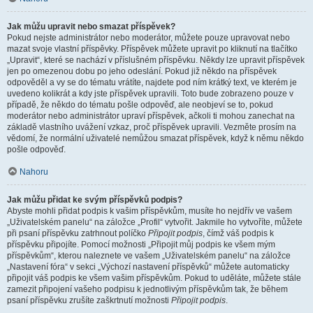
Jak můžu upravit nebo smazat příspěvek?
Pokud nejste administrátor nebo moderátor, můžete pouze upravovat nebo
mazat svoje vlastní příspěvky. Příspěvek můžete upravit po kliknutí na tlačítko
„Upravit“, které se nachází v příslušném příspěvku. Někdy lze upravit příspěvek
jen po omezenou dobu po jeho odeslání. Pokud již někdo na příspěvek
odpověděl a vy se do tématu vrátíte, najdete pod ním krátký text, ve kterém je
uvedeno kolikrát a kdy jste příspěvek upravili. Toto bude zobrazeno pouze v
případě, že někdo do tématu pošle odpověď, ale neobjeví se to, pokud
moderátor nebo administrátor upraví příspěvek, ačkoli ti mohou zanechat na
základě vlastního uvážení vzkaz, proč příspěvek upravili. Vezměte prosím na
vědomí, že normální uživatelé nemůžou smazat příspěvek, když k němu někdo
pošle odpověď.
Nahoru
Jak můžu přidat ke svým příspěvků podpis?
Abyste mohli přidat podpis k vašim příspěvkům, musíte ho nejdřív ve vašem
„Uživatelském panelu“ na záložce „Profil“ vytvořit. Jakmile ho vytvoříte, můžete
při psaní příspěvku zatrhnout políčko
Připojit podpis
, čímž váš podpis k
příspěvku připojíte. Pomocí možnosti „Připojit můj podpis ke všem mým
příspěvkům“, kterou naleznete ve vašem „Uživatelském panelu“ na záložce
„Nastavení fóra“ v sekci „Výchozí nastavení příspěvků“ můžete automaticky
připojit váš podpis ke všem vašim příspěvkům. Pokud to uděláte, můžete stále
zamezit připojení vašeho podpisu k jednotlivým příspěvkům tak, že během
psaní příspěvku zrušíte zaškrtnutí možnosti
Připojit podpis
.