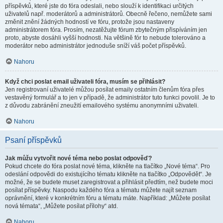
příspěvků, které jste do fóra odeslali, nebo slouží k identifikaci určitých
uživatelů např. moderátorů a administrátorů. Obecně řečeno, nemůžete sami
změnit znění žádných hodností ve fóru, protože jsou nastaveny
administrátorem fóra. Prosím, nezatěžujte fórum zbytečným přispíváním jen
proto, abyste dosáhli vyšší hodnosti. Na většině fór to nebude tolerováno a
moderátor nebo administrátor jednoduše sníží váš počet příspěvků.
Nahoru
Když chci poslat email uživateli fóra, musím se přihlásit?
Jen registrovaní uživatelé můžou posílat emaily ostatním členům fóra přes
vestavěný formulář a to jen v případě, že administrátor tuto funkci povolil. Je to
z důvodu zabránění zneužití emailového systému anonymními uživateli.
Nahoru
Psaní příspěvků
Jak můžu vytvořit nové téma nebo poslat odpověď?
Pokud chcete do fóra poslat nové téma, klikněte na tlačítko „Nové téma“. Pro
odeslání odpovědi do existujícího tématu klikněte na tlačítko „Odpovědět“. Je
možné, že se budete muset zaregistrovat a přihlásit předtím, než budete moci
posílat příspěvky. Naspodu každého fóra a tématu můžete najít seznam
oprávnění, které v konkrétním fóru a tématu máte. Například: „Můžete posílat
nová témata“, „Můžete posílat přílohy“ atd.
Nahoru