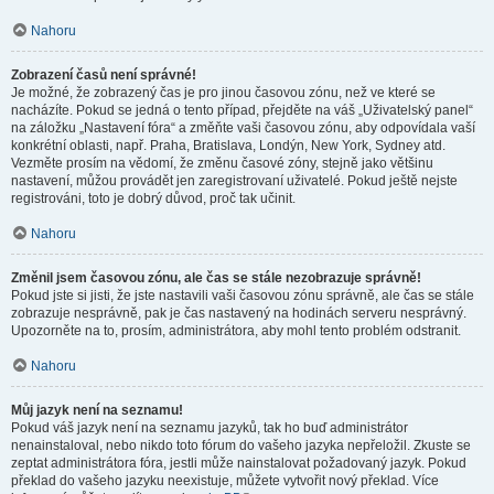
Nahoru
Zobrazení časů není správné!
Je možné, že zobrazený čas je pro jinou časovou zónu, než ve které se
nacházíte. Pokud se jedná o tento případ, přejděte na váš „Uživatelský panel“
na záložku „Nastavení fóra“ a změňte vaši časovou zónu, aby odpovídala vaší
konkrétní oblasti, např. Praha, Bratislava, Londýn, New York, Sydney atd.
Vezměte prosím na vědomí, že změnu časové zóny, stejně jako většinu
nastavení, můžou provádět jen zaregistrovaní uživatelé. Pokud ještě nejste
registrováni, toto je dobrý důvod, proč tak učinit.
Nahoru
Změnil jsem časovou zónu, ale čas se stále nezobrazuje správně!
Pokud jste si jisti, že jste nastavili vaši časovou zónu správně, ale čas se stále
zobrazuje nesprávně, pak je čas nastavený na hodinách serveru nesprávný.
Upozorněte na to, prosím, administrátora, aby mohl tento problém odstranit.
Nahoru
Můj jazyk není na seznamu!
Pokud váš jazyk není na seznamu jazyků, tak ho buď administrátor
nenainstaloval, nebo nikdo toto fórum do vašeho jazyka nepřeložil. Zkuste se
zeptat administrátora fóra, jestli může nainstalovat požadovaný jazyk. Pokud
překlad do vašeho jazyku neexistuje, můžete vytvořit nový překlad. Více