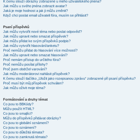
K čemu slouží obrázky zobrazené u mého uživatelského jména?
Jak můžu u svého jména zobrazit avatar?
Jaká je moje hodnost a jak ji můžu změnit?
Když chci poslat email uživateli fóra, musím se přihlásit?
Psaní příspěvků
Jak můžu vytvořit nové téma nebo poslat odpověď?
Jak můžu upravit nebo smazat příspěvek?
Jak můžu přidat ke svým příspěvků podpis?
Jak můžu vytvořit hlasování/anketu?
Proč nemůžu přidat do hlasování více možností?
Jak můžu upravit nebo smazat hlasování?
Proč nemám přístup do určitého fóra?
Proč nemůžu posílat přílohy?
Proč jsem obdržel varování?
Jak můžu moderátorovi nahlásit příspěvek?
K čemu slouží tlačítko „Uložit jako rozepsanou zprávu“ zobrazené při psaní příspěvku?
Proč musí být můj příspěvek schválen?
Jak můžu oživit moje téma?
Formátování a druhy témat
Co jsou to BBKódy?
Můžu použít HTML?
Co jsou to smajlíci?
Můžu do příspěvků přidávat obrázky?
Co jsou to globální oznámení?
Co jsou to oznámení?
Co jsou to důležitá témata?
Co jsou to zamknutá témata?