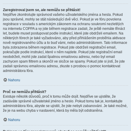
Zaregistroval jsem se, ale nemůžu se přihlásit!
Nejdříve zkontrolujte správnost vašeho uživatelského jména a hesla. Pokud
jsou správné, mohly se stát následující dvě věci. Pokud je ve fóru povolena
registrace v souladu s americkým zákonem na ochranu soukromí nezletilých
na internetu COPPA a vy jste během registrace zadali, že ještě nemáte třináct
let, budete muset postupovat podle instrukcí, které jste obdrželi emailem. Na
některých fórech je také vyžadováno, aby před přihlášením proběhla aktivace
nově registrovaného účtu a to buď vámi, nebo administrátorem. Tato informace
byla zobrazena během registrace. Pokud jste obdrželi registrační email,
pokračujte podle instrukcí, které v něm najdete. Pokud jste registrační email
neobdrželi, mohli jste zadat špatnou emailovou adresu, nebo byl email
zachycen spam filtrem a skončil ve složce se spamy. Pokud jste si jistí, že jste
zadali správnou emailovou adresu, zkuste s prosbou o pomoc kontaktovat
administrátora fóra.
Nahoru
Proč se nemůžu přihlásit?
Existuje několik důvodů, proč k tomu může dojít. Nejdříve se ujistěte, že
zadáváte správné uživatelské jméno a heslo. Pokud tomu tak je, kontaktujte
administrátora fóra, abyste se ujistili, že jste nebyli zabanováni. Je také možné,
že je na webu chyba v nastavení, která by měla být odstraněna.
Nahoru