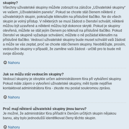
skupiny?
Všechny uživatelské skupiny můžete zobrazit na záložce „Uživatelské skupiny“
ve vašem „Uživatelském panelu“. Pokud se chcete stát členem některé z
uživatelských skupin, pokračujte kliknutím na příslušné tlačítko. Ne do všech
skupin je volný přístup. V některých se musí žádost o členství schválit, některé
můžou být uzavřené a některé můžou být dokonce skryté. Pokud je skupiny
otevřená, můžete se stát jejím členem po kliknutí na příslušné tlačítko. Pokud
členství ve skupině vyžaduje schválení, můžete o ně požádat kliknutím na
příslušné tlačítko. Vedoucí uživatelské skupiny bude muset schválit vaši žádost
a může se vás zeptat, proč se chcete stát členem skupiny. Neobtěžujte, prosím,
vedoucího skupiny v případě, že zamítne vaši žádost - určitě pro to bude mít
svoje důvody.
Nahoru
Jak se můžu stát vedoucím skupiny?
Vedoucí skupiny je obvykle určen administrátorem fóra při vytváření skupiny.
Pokud máte zájem o vytvoření uživatelské skupiny, měli byste nejdříve
kontaktovat administrátora fóra - zkuste mu poslat soukromou zprávu.
Nahoru
Proč mají některé uživatelské skupiny jinou barvu?
Je možné, že administrátor fóra přiřadil k členům určitých skupin nějakou
barvu, aby bylo jednodušší identifikovat členy těchto skupin.
Nahoru