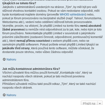
týkajících se tohoto fóra?
Jakýkoliv z administrátorů uvedených na stránce „Tým“, by měl být pro vaši
stížnost vhodnou kontaktní osobou. Pokud se vám nedostane odpovědi, měli
byste kontaktovat majitele domény (proveďte
WHOIS vyhledávání
) nebo,
pokud je fórum provozováno na bezplatné službě (např. Yahoo!, forumzdarma,
Webzdarma atd.), vedení nebo oddělení stížností tohoto provozovatele.
Vezměte, prosím, na vědomí, že phpBB Limited na tomto fóru
nemá absolutně
žádné pravomoci
a nemůže nést odpovědnost za to jak, kde, nebo kým je toto
fórum používáno. Nekontaktujte phpBB Limited v souvislosti s jakýmikoliv
právními záležitostmi (zastavení činnosti, odpovědnost, pomlouvačný komentář
atd.), které
nemají přímou souvislost
s webem phpBB.com, nebo se
samotným phpBB softwarem. Pokud pošlete email phpBB Limited týkající se
jakákoliv třetí strany
, která používá tento software, můžete očekávat, že
dostanete pouze strohou, nebo vůbec žádnou odpověď.
Nahoru
Jak můžu kontaktovat administrátora fóra?
Všichni uživatelé fóra můžou použít formulář „Kontaktujte nás“, který se
nachází naspodu všech stránek, pokud je tato možnost povolena
administrátorem fóra.
Přihlášení uživatelé můžou také použít odkaz „Tým“, který se také nachází
naspodu všech stránek.
Nahoru
Přejít na