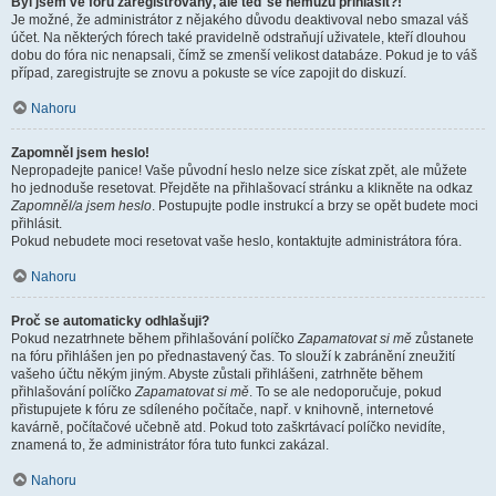
Byl jsem ve fóru zaregistrovaný, ale teď se nemůžu přihlásit?!
Je možné, že administrátor z nějakého důvodu deaktivoval nebo smazal váš
účet. Na některých fórech také pravidelně odstraňují uživatele, kteří dlouhou
dobu do fóra nic nenapsali, čímž se zmenší velikost databáze. Pokud je to váš
případ, zaregistrujte se znovu a pokuste se více zapojit do diskuzí.
Nahoru
Zapomněl jsem heslo!
Nepropadejte panice! Vaše původní heslo nelze sice získat zpět, ale můžete
ho jednoduše resetovat. Přejděte na přihlašovací stránku a klikněte na odkaz
Zapomněl/a jsem heslo
. Postupujte podle instrukcí a brzy se opět budete moci
přihlásit.
Pokud nebudete moci resetovat vaše heslo, kontaktujte administrátora fóra.
Nahoru
Proč se automaticky odhlašuji?
Pokud nezatrhnete během přihlašování políčko
Zapamatovat si mě
zůstanete
na fóru přihlášen jen po přednastavený čas. To slouží k zabránění zneužití
vašeho účtu někým jiným. Abyste zůstali přihlášeni, zatrhněte během
přihlašování políčko
Zapamatovat si mě
. To se ale nedoporučuje, pokud
přistupujete k fóru ze sdíleného počítače, např. v knihovně, internetové
kavárně, počítačové učebně atd. Pokud toto zaškrtávací políčko nevidíte,
znamená to, že administrátor fóra tuto funkci zakázal.
Nahoru