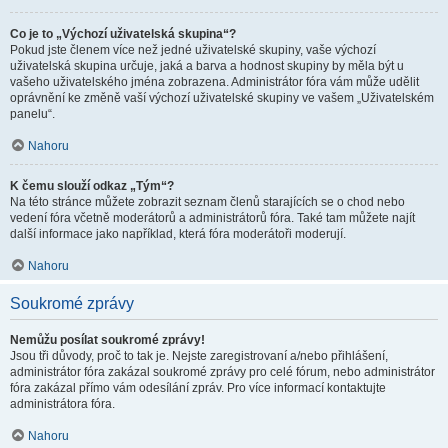
Co je to „Výchozí uživatelská skupina“?
Pokud jste členem více než jedné uživatelské skupiny, vaše výchozí
uživatelská skupina určuje, jaká a barva a hodnost skupiny by měla být u
vašeho uživatelského jména zobrazena. Administrátor fóra vám může udělit
oprávnění ke změně vaší výchozí uživatelské skupiny ve vašem „Uživatelském
panelu“.
Nahoru
K čemu slouží odkaz „Tým“?
Na této stránce můžete zobrazit seznam členů starajících se o chod nebo
vedení fóra včetně moderátorů a administrátorů fóra. Také tam můžete najít
další informace jako například, která fóra moderátoři moderují.
Nahoru
Soukromé zprávy
Nemůžu posílat soukromé zprávy!
Jsou tři důvody, proč to tak je. Nejste zaregistrovaní a/nebo přihlášení,
administrátor fóra zakázal soukromé zprávy pro celé fórum, nebo administrátor
fóra zakázal přímo vám odesílání zpráv. Pro více informací kontaktujte
administrátora fóra.
Nahoru