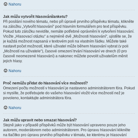
Nahoru
Jak můžu vytvořit hlasování/anketu?
Při posílání nového tématu, nebo při úpravě prvního příspěvku tématu, klikněte
na záložku „Vytvořit hlasování“ pod hlavním formulářem pro text příspěvku.
Pokud tuto záložku nevidíte, nemáte potřebné oprávnění k vytvoření hlasování.
Vložte „Hlasovací otázku“ a nejméně dvě „Možnosti hlasování“, ujistěte se, že
je každá možnost napsaná v textovém poli na vlastním řádku. Můžete také
nastavit počet možností, které uživatel může během hlasování vybrat (v poli
„Možností na uživatele“), časové omezení trvání hlasování ve dnech (0 pro
časově neomezené hlasování) a nakonec můžete povolit uživatelům měnit
jejich hlasy.
Nahoru
Proč nemůžu přidat do hlasování více možností?
Omezení počtu možností v hlasování je nastaveno administrátorem fóra. Pokud
si myslíte, že potřebujete do vašeho hlasování vložit více možností než je
povoleno, kontaktujte administrátora fóra.
Nahoru
Jak můžu upravit nebo smazat hlasování?
Stejně jako v případě příspěvků může být hlasování upraveno pouze jeho
autorem, moderátorem nebo administrátorem. Pro úpravu hlasování klikněte
na tlačítko pro úpravu prvního příspěvku v tématu, ke kterému je hlasování