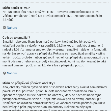
Můžu použít HTML?
Ne. Na tomto fóru nelze používat HTML, aby bylo zpracováno jako HTML.
Většinu formátování, které lze provést pomocí HTML, lze nahradit použitím
BBKódů.
Nahoru
Co jsou to smajlíci?
Smajlíci nebo emotikony jsou malé obrázky, které můžou být použity k
vyjádření pocitů a vytvořeny za použití krátkého kódu, např. kód :) znamená
radost a kód :( znamená smutek. Úplný seznam smajlíků najdete na formuláři,
na kterém se tvoří zprávy a příspěvky. Pokuste se nepoužívat smajlíky v příliš
velkém počtu, protože můžou způsobit nečitelnost příspěvku a moderátoři by je
mohli odstranit, nebo smazat celý váš příspěvek. Administrátor fóra může také
nastavit omezení počtu smajlíků, které lze v příspěvku použít.
Nahoru
Můžu do příspěvků přidávat obrázky?
Ano, obrázky můžou být ve vašich příspěvcích zobrazeny. Pokud administrátor
povolil ve fóru používání příloh, budete moci nahrát obrázek do fóra. V
opačném případě musíte odkázat na obrázek, který se nachází na veřejně
přístupném webovém serveru, např. http://www.priklad.cz/muj-obrazek.gif.
Nemůžete odkázat na obrázek uložený ve vašem vlastním počítači (pokud to
není veřejně přístupný server) ani na obrázky uložené za nějakým