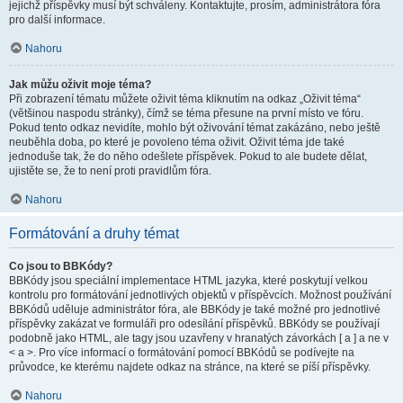
jejichž příspěvky musí být schváleny. Kontaktujte, prosím, administrátora fóra
pro další informace.
Nahoru
Jak můžu oživit moje téma?
Při zobrazení tématu můžete oživit téma kliknutím na odkaz „Oživit téma“
(většinou naspodu stránky), čímž se téma přesune na první místo ve fóru.
Pokud tento odkaz nevidíte, mohlo být oživování témat zakázáno, nebo ještě
neuběhla doba, po které je povoleno téma oživit. Oživit téma jde také
jednoduše tak, že do něho odešlete příspěvek. Pokud to ale budete dělat,
ujistěte se, že to není proti pravidlům fóra.
Nahoru
Formátování a druhy témat
Co jsou to BBKódy?
BBKódy jsou speciální implementace HTML jazyka, které poskytují velkou
kontrolu pro formátování jednotlivých objektů v příspěvcích. Možnost používání
BBKódů uděluje administrátor fóra, ale BBKódy je také možné pro jednotlivé
příspěvky zakázat ve formuláři pro odesílání příspěvků. BBKódy se používají
podobně jako HTML, ale tagy jsou uzavřeny v hranatých závorkách [ a ] a ne v
< a >. Pro více informací o formátování pomocí BBKódů se podívejte na
průvodce, ke kterému najdete odkaz na stránce, na které se píší příspěvky.
Nahoru