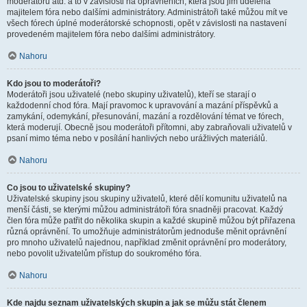
moderátorů atd. a to v závislosti na oprávněních, která jsou jim udělena
majitelem fóra nebo dalšími administrátory. Administrátoři také můžou mít ve
všech fórech úplné moderátorské schopnosti, opět v závislosti na nastavení
provedeném majitelem fóra nebo dalšími administrátory.
Nahoru
Kdo jsou to moderátoři?
Moderátoři jsou uživatelé (nebo skupiny uživatelů), kteří se starají o
každodenní chod fóra. Mají pravomoc k upravování a mazání příspěvků a
zamykání, odemykání, přesunování, mazání a rozdělování témat ve fórech,
která moderují. Obecně jsou moderátoři přítomni, aby zabraňovali uživatelů v
psaní mimo téma nebo v posílání hanlivých nebo urážlivých materiálů.
Nahoru
Co jsou to uživatelské skupiny?
Uživatelské skupiny jsou skupiny uživatelů, které dělí komunitu uživatelů na
menší části, se kterými můžou administrátoři fóra snadněji pracovat. Každý
člen fóra může patřit do několika skupin a každé skupině můžou být přiřazena
různá oprávnění. To umožňuje administrátorům jednoduše měnit oprávnění
pro mnoho uživatelů najednou, například změnit oprávnění pro moderátory,
nebo povolit uživatelům přístup do soukromého fóra.
Nahoru
Kde najdu seznam uživatelských skupin a jak se můžu stát členem