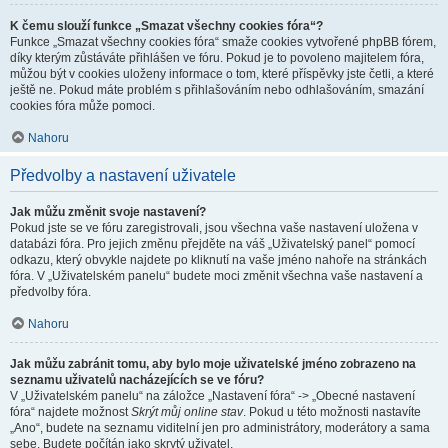
K čemu slouží funkce „Smazat všechny cookies fóra“?
Funkce „Smazat všechny cookies fóra“ smaže cookies vytvořené phpBB fórem,
díky kterým zůstáváte přihlášen ve fóru. Pokud je to povoleno majitelem fóra,
můžou být v cookies uloženy informace o tom, které příspěvky jste četli, a které
ještě ne. Pokud máte problém s přihlašováním nebo odhlašováním, smazání
cookies fóra může pomoci.
Nahoru
Předvolby a nastavení uživatele
Jak můžu změnit svoje nastavení?
Pokud jste se ve fóru zaregistrovali, jsou všechna vaše nastavení uložena v
databázi fóra. Pro jejich změnu přejděte na váš „Uživatelský panel“ pomocí
odkazu, který obvykle najdete po kliknutí na vaše jméno nahoře na stránkách
fóra. V „Uživatelském panelu“ budete moci změnit všechna vaše nastavení a
předvolby fóra.
Nahoru
Jak můžu zabránit tomu, aby bylo moje uživatelské jméno zobrazeno na
seznamu uživatelů nacházejících se ve fóru?
V „Uživatelském panelu“ na záložce „Nastavení fóra“ -> „Obecné nastavení
fóra“ najdete možnost
Skrýt můj online stav
. Pokud u této možnosti nastavíte
„Ano“, budete na seznamu viditelní jen pro administrátory, moderátory a sama
sebe. Budete počítán jako skrytý uživatel.