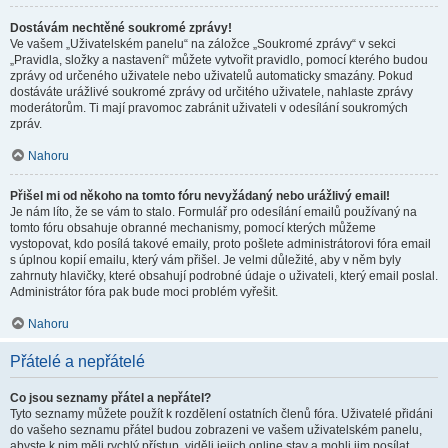
Dostávám nechtěné soukromé zprávy!
Ve vašem „Uživatelském panelu“ na záložce „Soukromé zprávy“ v sekci
„Pravidla, složky a nastavení“ můžete vytvořit pravidlo, pomocí kterého budou
zprávy od určeného uživatele nebo uživatelů automaticky smazány. Pokud
dostáváte urážlivé soukromé zprávy od určitého uživatele, nahlaste zprávy
moderátorům. Ti mají pravomoc zabránit uživateli v odesílání soukromých
zpráv.
Nahoru
Přišel mi od někoho na tomto fóru nevyžádaný nebo urážlivý email!
Je nám líto, že se vám to stalo. Formulář pro odesílání emailů používaný na
tomto fóru obsahuje obranné mechanismy, pomocí kterých můžeme
vystopovat, kdo posílá takové emaily, proto pošlete administrátorovi fóra email
s úplnou kopií emailu, který vám přišel. Je velmi důležité, aby v něm byly
zahrnuty hlavičky, které obsahují podrobné údaje o uživateli, který email poslal.
Administrátor fóra pak bude moci problém vyřešit.
Nahoru
Přátelé a nepřátelé
Co jsou seznamy přátel a nepřátel?
Tyto seznamy můžete použít k rozdělení ostatních členů fóra. Uživatelé přidáni
do vašeho seznamu přátel budou zobrazeni ve vašem uživatelském panelu,
abyste k nim měli rychlý přístup, viděli jejich online stav a mohli jim posílat