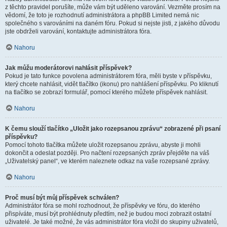
z těchto pravidel porušíte, může vám být uděleno varování. Vezměte prosím na
vědomí, že toto je rozhodnutí administrátora a phpBB Limited nemá nic
společného s varováními na daném fóru. Pokud si nejste jisti, z jakého důvodu
jste obdrželi varování, kontaktujte administrátora fóra.
Nahoru
Jak můžu moderátorovi nahlásit příspěvek?
Pokud je tato funkce povolena administrátorem fóra, měli byste v příspěvku,
který chcete nahlásit, vidět tlačítko (ikonu) pro nahlášení příspěvku. Po kliknutí
na tlačítko se zobrazí formulář, pomocí kterého můžete příspěvek nahlásit.
Nahoru
K čemu slouží tlačítko „Uložit jako rozepsanou zprávu“ zobrazené při psaní
příspěvku?
Pomocí tohoto tlačítka můžete uložit rozepsanou zprávu, abyste ji mohli
dokončit a odeslat později. Pro načtení rozepsaných zpráv přejděte na váš
„Uživatelský panel“, ve kterém naleznete odkaz na vaše rozepsané zprávy.
Nahoru
Proč musí být můj příspěvek schválen?
Administrátor fóra se mohl rozhodnout, že příspěvky ve fóru, do kterého
přispíváte, musí být prohlédnuty předtím, než je budou moci zobrazit ostatní
uživatelé. Je také možné, že vás administrátor fóra vložil do skupiny uživatelů,