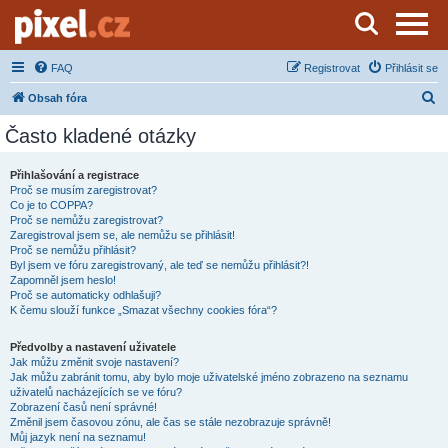
Server o natáčení a zpracování videa
FAQ
Registrovat
Přihlásit se
H
Obsah fóra
l
Často kladené otázky
e
d
Přihlašování a registrace
Proč se musím zaregistrovat?
a
Co je to COPPA?
t
Proč se nemůžu zaregistrovat?
Zaregistroval jsem se, ale nemůžu se přihlásit!
Proč se nemůžu přihlásit?
Byl jsem ve fóru zaregistrovaný, ale teď se nemůžu přihlásit?!
Zapomněl jsem heslo!
Proč se automaticky odhlašuji?
K čemu slouží funkce „Smazat všechny cookies fóra“?
Předvolby a nastavení uživatele
Jak můžu změnit svoje nastavení?
Jak můžu zabránit tomu, aby bylo moje uživatelské jméno zobrazeno na seznamu
uživatelů nacházejících se ve fóru?
Zobrazení časů není správné!
Změnil jsem časovou zónu, ale čas se stále nezobrazuje správně!
Můj jazyk není na seznamu!