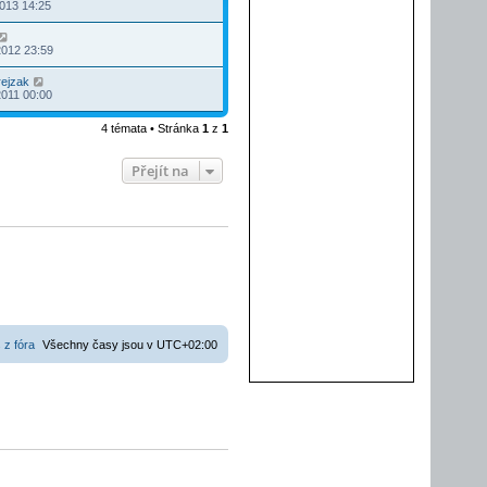
2013 14:25
2012 23:59
ejzak
2011 00:00
4 témata • Stránka
1
z
1
Přejít na
 z fóra
Všechny časy jsou v
UTC+02:00