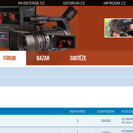
MUSICSTAGE.CZ
DJFORUM.CZ
HIFIROOM.CZ
FÓRUM
BAZAR
SOUTĚŽE
hledání
ODPOVĚDI
ZOBRAZENÍ
POSLED
od
dani
1
18666
20 úno 
od
bepe