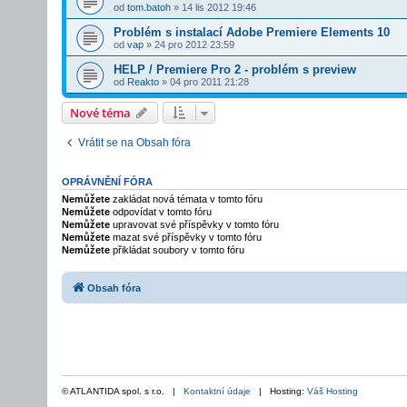
od
tom.batoh
»
14 lis 2012 19:46
Problém s instalací Adobe Premiere Elements 10
od
vap
»
24 pro 2012 23:59
HELP / Premiere Pro 2 - problém s preview
od
Reakto
»
04 pro 2011 21:28
Nové téma
Vrátit se na Obsah fóra
OPRÁVNĚNÍ FÓRA
Nemůžete
zakládat nová témata v tomto fóru
Nemůžete
odpovídat v tomto fóru
Nemůžete
upravovat své příspěvky v tomto fóru
Nemůžete
mazat své příspěvky v tomto fóru
Nemůžete
přikládat soubory v tomto fóru
Obsah fóra
© ATLANTIDA spol. s r.o. |
Kontaktní údaje
| Hosting:
Váš Hosting