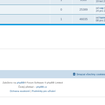
1
9380
19 led 
od
vap
0
25389
24 pro 
od
hamr
1
46035
08 pro 
Smazat všechny cookies
Založeno na
phpBB
® Forum Software © phpBB Limited
Český překlad –
phpBB.cz
Ochrana soukromí
|
Podmínky pro užívání