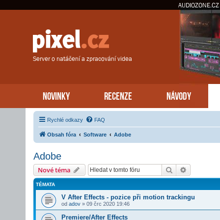
AUDIOZONE.CZ
Server o natáčení a zpracování videa
NOVINKY
RECENZE
NÁVODY
Rychlé odkazy
FAQ
Obsah fóra
Software
Adobe
Adobe
Hledat
Pokročilé 
Nové téma
TÉMATA
V After Effects - pozice při motion trackingu
od
adov
»
09 črc 2020 19:46
Premiere/After Effects