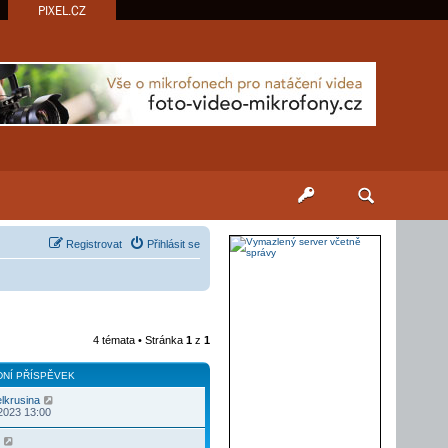
PIXEL.CZ
Registrovat
Přihlásit se
4 témata • Stránka
1
z
1
NÍ PŘÍSPĚVEK
elkrusina
2023 13:00